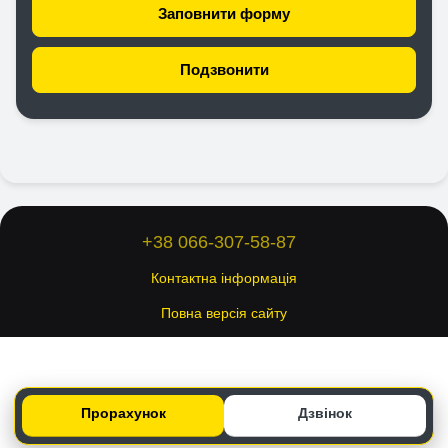
Заповнити форму
Подзвонити
+38 066-307-58-87
Контактна інформація
Повна версія сайту
© 2026 Всі права захищені.
Укр
Рус
Eng
Прорахунок
Дзвінок