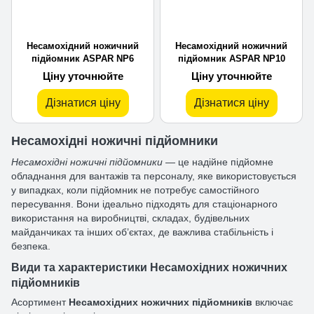
Несамохідний ножичний
Несамохідний ножичний
підйомник ASPAR NP6
підйомник ASPAR NP10
Ціну уточнюйте
Ціну уточнюйте
Дізнатися ціну
Дізнатися ціну
Несамохідні ножичні підйомники
Несамохідні ножичні підйомники
— це надійне підйомне
обладнання для вантажів та персоналу, яке використовується
у випадках, коли підйомник не потребує самостійного
пересування. Вони ідеально підходять для стаціонарного
використання на виробництві, складах, будівельних
майданчиках та інших об’єктах, де важлива стабільність і
безпека.
Види та характеристики Несамохідних ножичних
підйомників
Асортимент
Несамохідних ножичних підйомників
включає