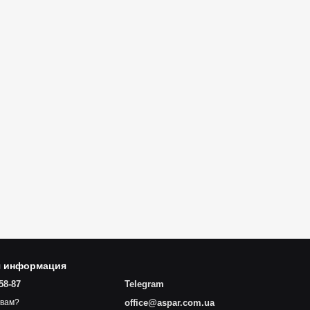
я информация
58-87
Telegram
office@aspar.com.ua
 вам?