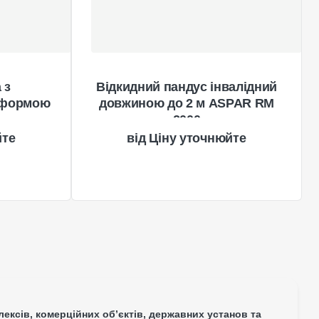
 з
Відкидний пандус інвалідний
тформою
довжиною до 2 м ASPAR RM
2000
йте
Ціну уточнюйте
ксів, комерційних об’єктів, державних установ та