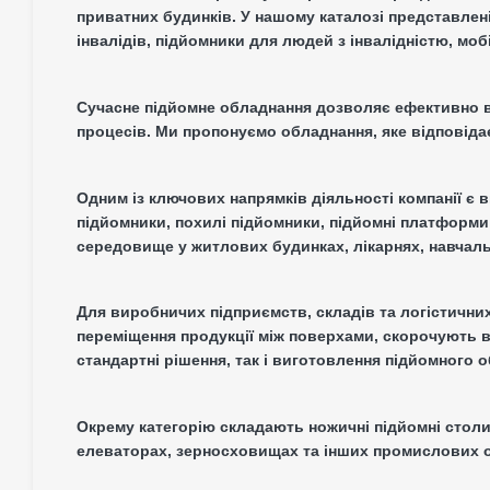
приватних будинків. У нашому каталозі представлені
інвалідів, підйомники для людей з інвалідністю, моб
Сучасне підйомне обладнання дозволяє ефективно ви
процесів. Ми пропонуємо обладнання, яке відповідає
Одним із ключових напрямків діяльності компанії є 
підйомники, похилі підйомники, підйомні платформи
середовище у житлових будинках, лікарнях, навчаль
Для виробничих підприємств, складів та логістичних
переміщення продукції між поверхами, скорочують в
стандартні рішення, так і виготовлення підйомного
Окрему категорію складають ножичні підйомні столи
елеваторах, зерносховищах та інших промислових об’