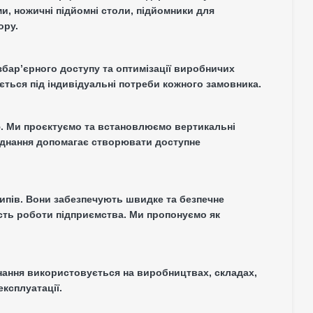
и, ножичні підйомні столи, підйомники для
ору.
бар’єрного доступу та оптимізації виробничих
ується під індивідуальні потреби кожного замовника.
тю. Ми проєктуємо та встановлюємо вертикальні
ладнання допомагає створювати доступне
типів. Вони забезпечують швидке та безпечне
сть роботи підприємства. Ми пропонуємо як
днання використовується на виробництвах, складах,
ксплуатації.