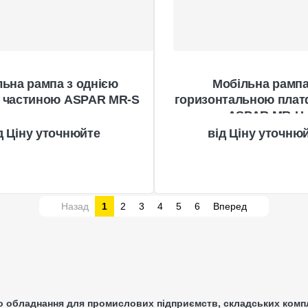
ьна рампа з однією
Мобільна рампа
 частиною ASPAR MR-S
горизонтальною пла
ASPAR MR-H
Ціну уточнюйте
Ціну уточню
Назад
1
2
3
4
5
6
Вперед
 обладнання для промислових підприємств, складських компле