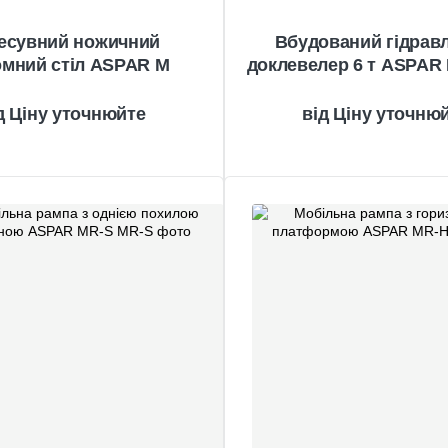
есувний ножичний
Вбудований гідрав
омний стіл ASPAR M
доклевелер 6 т ASPAR
Ціну уточнюйте
Ціну уточню