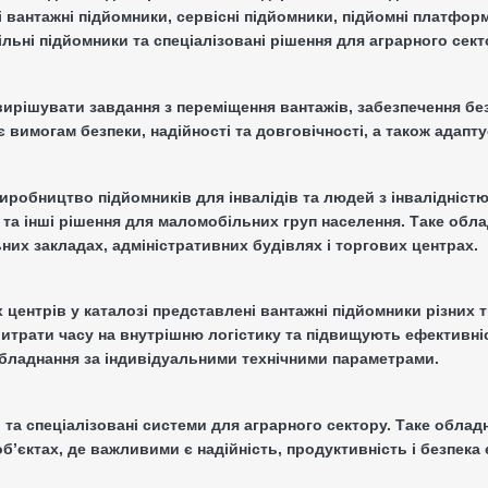
 вантажні підйомники, сервісні підйомники, підйомні платформ
ільні підйомники та спеціалізовані рішення для аграрного сект
рішувати завдання з переміщення вантажів, забезпечення без
 вимогам безпеки, надійності та довговічності, а також адапт
виробництво підйомників для інвалідів та людей з інвалідніс
 та інші рішення для маломобільних груп населення. Таке об
них закладах, адміністративних будівлях і торгових центрах.
 центрів у каталозі представлені вантажні підйомники різних 
итрати часу на внутрішню логістику та підвищують ефективні
 обладнання за індивідуальними технічними параметрами.
 та спеціалізовані системи для аграрного сектору. Таке обла
єктах, де важливими є надійність, продуктивність і безпека е