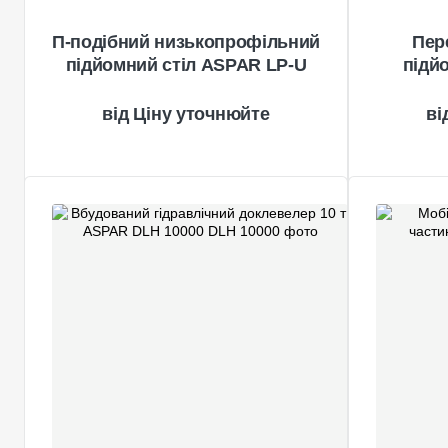
П-подібний низькопрофільний
Пер
підйомний стіл ASPAR LP-U
підй
Ціну уточнюйте